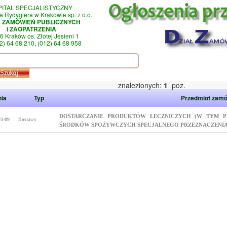
PITAL SPECJALISTYCZNY
a Rydygiera w Krakowie sp. z o.o.
Ł ZAMÓWIEŃ PUBLICZNYCH
i ZAOPATRZENIA
6 Kraków os. Złotej Jesieni 1
12) 64 68 210, (012) 64 68 958
znalezionych:
1
poz.
nia
Typ
Przedmiot zamó
DOSTARCZANIE PRODUKTÓW LECZNICZYCH (W TYM P
03-09
Dostawy
ŚRODKÓW SPOŻYWCZYCH SPECJALNEGO PRZEZNACZENIA