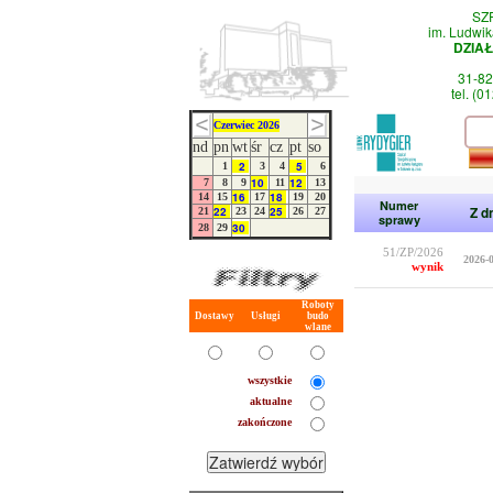
SZ
im. Ludwik
DZIA
31-82
tel. (0
Czerwiec 2026
nd
pn
wt
śr
cz
pt
so
2
5
1
3
4
6
10
12
7
8
9
11
13
16
18
14
15
17
19
20
Numer
Z d
22
25
21
23
24
26
27
sprawy
30
28
29
51/ZP/2026
2026-
wynik
Roboty
Dostawy
Usługi
budo
wlane
wszystkie
aktualne
zakończone