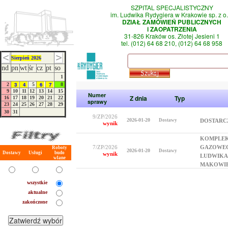
SZPITAL SPECJALISTYCZNY
im. Ludwika Rydygiera w Krakowie sp. z o.
DZIAŁ ZAMÓWIEŃ PUBLICZNYCH
i ZAOPATRZENIA
31-826 Kraków os. Złotej Jesieni 1
tel. (012) 64 68 210, (012) 64 68 958
Sierpień 2026
nd
pn
wt
śr
cz
pt
so
1
3
4
6
7
2
5
8
9
10
11
12
13
14
15
Numer
Z dnia
Typ
16
17
18
19
20
21
22
sprawy
23
24
25
26
27
28
29
30
31
9/ZP/2026
2026-01-20
Dostawy
DOSTARC
wynik
KOMPLEK
7/ZP/2026
GAZOWEG
Roboty
2026-01-20
Dostawy
Dostawy
Usługi
budo
wynik
LUDWIKA
wlane
MAKOWIE
wszystkie
aktualne
zakończone