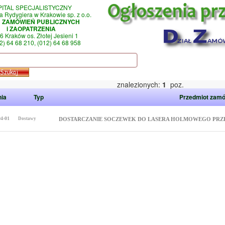
PITAL SPECJALISTYCZNY
a Rydygiera w Krakowie sp. z o.o.
Ł ZAMÓWIEŃ PUBLICZNYCH
i ZAOPATRZENIA
6 Kraków os. Złotej Jesieni 1
12) 64 68 210, (012) 64 68 958
znalezionych:
1
poz.
nia
Typ
Przedmiot zamó
04-01
Dostawy
DOSTARCZANIE SOCZEWEK DO LASERA HOLMOWEGO PRZEZ