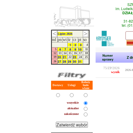
SZ
im. Ludwik
DZIA
31-82
tel. (0
Lipiec 2026
nd
pn
wt
śr
cz
pt
so
1
2
3
4
6
7
8
9
10
5
11
12
13
14
15
16
17
18
Numer
Z d
20
21
23
19
22
24
25
sprawy
27
28
29
30
31
26
75/ZP/2026
2026-
wynik
Roboty
Dostawy
Usługi
budo
wlane
wszystkie
aktualne
zakończone