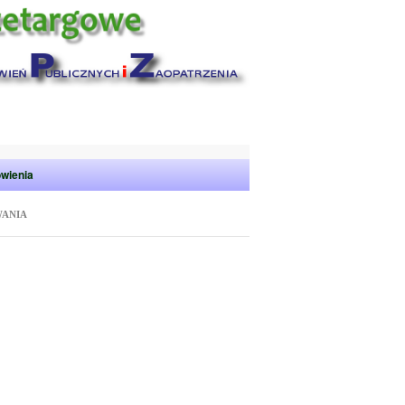
wienia
WANIA