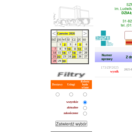
SZ
im. Ludwik
DZIA
31-82
tel. (0
Czerwiec 2026
nd
pn
wt
śr
cz
pt
so
2
5
1
3
4
6
10
12
7
8
9
11
13
16
18
14
15
17
19
20
Numer
Z d
22
25
21
23
24
26
27
sprawy
30
28
29
173/ZP/2025
2025-
wynik
Roboty
Dostawy
Usługi
budo
wlane
wszystkie
aktualne
zakończone