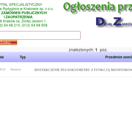
PITAL SPECJALISTYCZNY
a Rydygiera w Krakowie sp. z o.o.
Ł ZAMÓWIEŃ PUBLICZNYCH
i ZAOPATRZENIA
6 Kraków os. Złotej Jesieni 1
12) 64 68 210, (012) 64 68 958
znalezionych:
1
poz.
nia
Typ
Przedmiot zamó
09-17
Dostawy
DOSTARCZENIE PULSOKSYMETRU Z FUNKCJĄ MONITORO