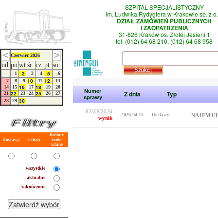
SZPITAL SPECJALISTYCZNY
im. Ludwika Rydygiera w Krakowie sp. z o.
DZIAŁ ZAMÓWIEŃ PUBLICZNYCH
i ZAOPATRZENIA
31-826 Kraków os. Złotej Jesieni 1
tel. (012) 64 68 210, (012) 64 68 958
Czerwiec 2026
nd
pn
wt
śr
cz
pt
so
2
5
1
3
4
6
10
12
7
8
9
11
13
16
18
14
15
17
19
20
Numer
Z dnia
Typ
22
25
21
23
24
26
27
sprawy
30
28
29
82/ZP/2026
2026-04-15
Dostawy
NAJEM U
wynik
Roboty
Dostawy
Usługi
budo
wlane
wszystkie
aktualne
zakończone