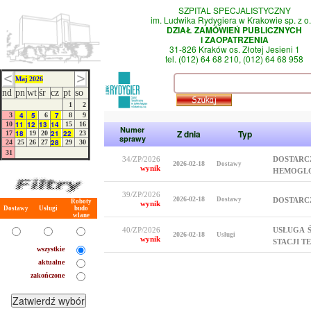
SZPITAL SPECJALISTYCZNY
im. Ludwika Rydygiera w Krakowie sp. z o.
DZIAŁ ZAMÓWIEŃ PUBLICZNYCH
i ZAOPATRZENIA
31-826 Kraków os. Złotej Jesieni 1
tel. (012) 64 68 210, (012) 64 68 958
Maj 2026
nd
pn
wt
śr
cz
pt
so
1
2
4
5
7
3
6
8
9
11
12
13
14
10
15
16
Numer
Z dnia
Typ
18
21
22
17
19
20
23
sprawy
28
24
25
26
27
29
30
31
34/ZP/2026
DOSTARC
2026-02-18
Dostawy
wynik
HEMOGLO
39/ZP/2026
2026-02-18
Dostawy
DOSTARC
Roboty
wynik
Dostawy
Usługi
budo
wlane
40/ZP/2026
USŁUGA 
2026-02-18
Usługi
wynik
STACJI T
wszystkie
aktualne
zakończone