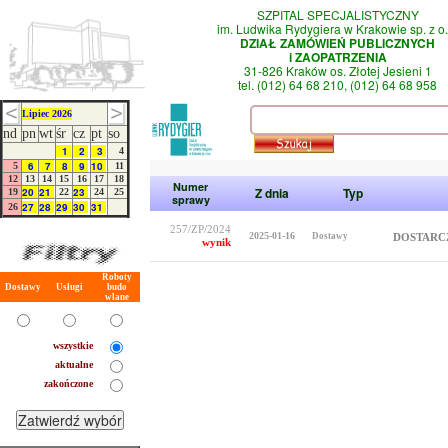
SZPITAL SPECJALISTYCZNY
im. Ludwika Rydygiera w Krakowie sp. z o.
DZIAŁ ZAMÓWIEŃ PUBLICZNYCH
i ZAOPATRZENIA
31-826 Kraków os. Złotej Jesieni 1
tel. (012) 64 68 210, (012) 64 68 958
Lipiec 2026
nd
pn
wt
śr
cz
pt
so
1
2
3
4
6
7
8
9
10
5
11
12
13
14
15
16
17
18
Numer
Z dnia
Typ
20
21
23
19
22
24
25
sprawy
27
28
29
30
31
26
257/ZP/2024
2025-01-16
Dostawy
DOSTARC
wynik
Roboty
Dostawy
Usługi
budo
wlane
wszystkie
aktualne
zakończone