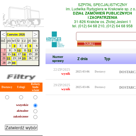
SZPITAL SPECJALISTYCZNY
im. Ludwika Rydygiera w Krakowie sp. z o.
DZIAŁ ZAMÓWIEŃ PUBLICZNYCH
i ZAOPATRZENIA
31-826 Kraków os. Złotej Jesieni 1
tel. (012) 64 68 210, (012) 64 68 958
Czerwiec 2026
nd
pn
wt
śr
cz
pt
so
2
5
1
3
4
6
10
12
7
8
9
11
13
16
18
14
15
17
19
20
Numer
Z dnia
Typ
22
25
21
23
24
26
27
sprawy
30
28
29
22/ZP/2025
2025-03-06
Dostawy
DOSTARC
wynik
Roboty
29/ZP/2025
2025-03-06
Dostawy
Usługi
budo
Dostawy
DOSTARC
wynik
wlane
wszystkie
aktualne
zakończone