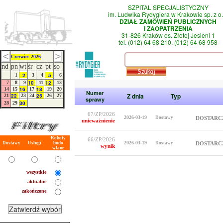
SZPITAL SPECJALISTYCZNY
im. Ludwika Rydygiera w Krakowie sp. z o.
DZIAŁ ZAMÓWIEŃ PUBLICZNYCH
i ZAOPATRZENIA
31-826 Kraków os. Złotej Jesieni 1
tel. (012) 64 68 210, (012) 64 68 958
Czerwiec 2026
nd
pn
wt
śr
cz
pt
so
2
5
1
3
4
6
10
12
7
8
9
11
13
16
18
14
15
17
19
20
Numer
Z dnia
Typ
22
25
21
23
24
26
27
sprawy
30
28
29
67/ZP/2026
2026-03-19
Dostawy
DOSTARC
unieważnienie
Roboty
66/ZP/2026
2026-03-19
Dostawy
Usługi
budo
Dostawy
DOSTARC
wynik
wlane
wszystkie
aktualne
zakończone