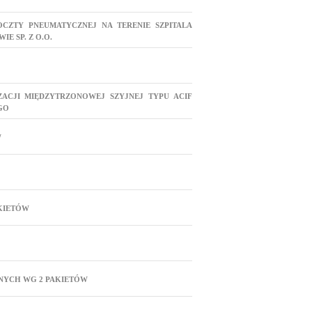
OCZTY PNEUMATYCZNEJ NA TERENIE SZPITALA
E SP. Z O.O.
ZACJI MIĘDZYTRZONOWEJ SZYJNEJ TYPU ACIF
GO
W
KIETÓW
NYCH WG 2 PAKIETÓW