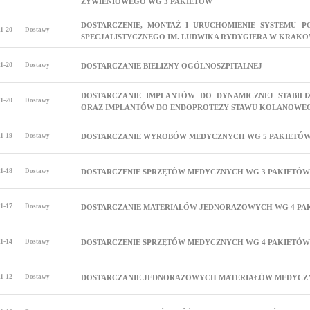
ŻYWIENIOWEGO WG 3 PAKIETÓW
DOSTARCZENIE, MONTAŻ I URUCHOMIENIE SYSTEMU P
1-20
Dostawy
SPECJALISTYCZNEGO IM. LUDWIKA RYDYGIERA W KRAKOWI
1-20
Dostawy
DOSTARCZANIE BIELIZNY OGÓLNOSZPITALNEJ
DOSTARCZANIE IMPLANTÓW DO DYNAMICZNEJ STABILI
1-20
Dostawy
ORAZ IMPLANTÓW DO ENDOPROTEZY STAWU KOLANOWE
1-19
Dostawy
DOSTARCZANIE WYROBÓW MEDYCZNYCH WG 5 PAKIETÓ
1-18
Dostawy
DOSTARCZENIE SPRZĘTÓW MEDYCZNYCH WG 3 PAKIETÓW
1-17
Dostawy
DOSTARCZANIE MATERIAŁÓW JEDNORAZOWYCH WG 4 PA
1-14
Dostawy
DOSTARCZENIE SPRZĘTÓW MEDYCZNYCH WG 4 PAKIETÓW
1-12
Dostawy
DOSTARCZANIE JEDNORAZOWYCH MATERIAŁÓW MEDYCZ