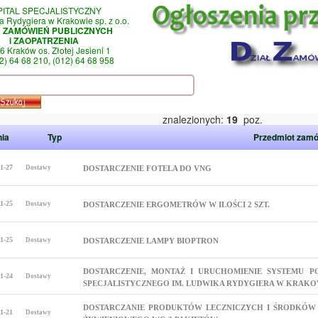
PITAL SPECJALISTYCZNY
a Rydygiera w Krakowie sp. z o.o.
Ł ZAMÓWIEŃ PUBLICZNYCH
i ZAOPATRZENIA
6 Kraków os. Złotej Jesieni 1
12) 64 68 210, (012) 64 68 958
znalezionych:
19
poz.
nia
Typ
Przedmiot zamó
1-27
Dostawy
DOSTARCZENIE FOTELA DO VNG
1-25
Dostawy
DOSTARCZENIE ERGOMETRÓW W ILOŚCI 2 SZT.
1-25
Dostawy
DOSTARCZENIE LAMPY BIOPTRON
DOSTARCZENIE, MONTAŻ I URUCHOMIENIE SYSTEMU P
1-24
Dostawy
SPECJALISTYCZNEGO IM. LUDWIKA RYDYGIERA W KRAKOWI
DOSTARCZANIE PRODUKTÓW LECZNICZYCH I ŚRODKÓW
1-21
Dostawy