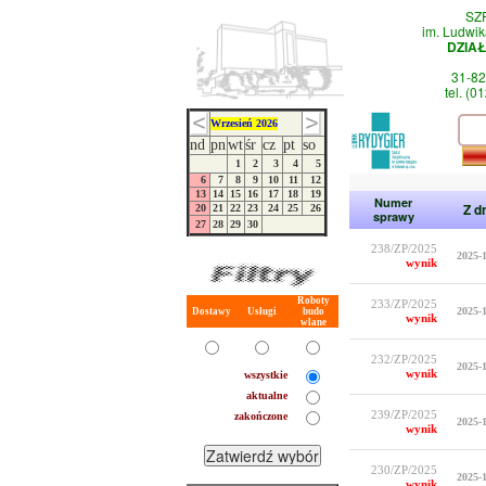
SZ
im. Ludwik
DZIA
31-82
tel. (0
Wrzesień 2026
nd
pn
wt
śr
cz
pt
so
1
2
3
4
5
6
7
8
9
10
11
12
13
14
15
16
17
18
19
Numer
Z d
20
21
22
23
24
25
26
sprawy
27
28
29
30
238/ZP/2025
2025-1
wynik
Roboty
233/ZP/2025
2025-1
Dostawy
Usługi
budo
wynik
wlane
232/ZP/2025
2025-1
wynik
wszystkie
aktualne
239/ZP/2025
zakończone
2025-1
wynik
230/ZP/2025
2025-1
wynik