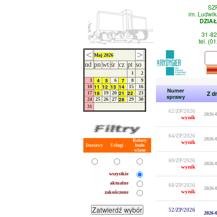
SZ
im. Ludwik
DZIA
31-82
tel. (0
Maj 2026
nd
pn
wt
śr
cz
pt
so
1
2
4
5
7
3
6
8
9
11
12
13
14
10
15
16
Numer
Z d
18
21
22
17
19
20
23
sprawy
28
24
25
26
27
29
30
31
62/ZP/2026
2026-
wynik
64/ZP/2026
2026-
Roboty
wynik
Dostawy
Usługi
budo
wlane
69/ZP/2026
2026-
wynik
wszystkie
aktualne
68/ZP/2026
2026-
wynik
zakończone
52/ZP/2026
2026-