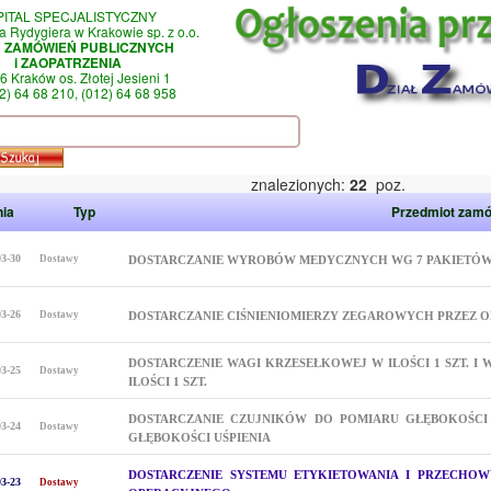
PITAL SPECJALISTYCZNY
a Rydygiera w Krakowie sp. z o.o.
Ł ZAMÓWIEŃ PUBLICZNYCH
i ZAOPATRZENIA
6 Kraków os. Złotej Jesieni 1
12) 64 68 210, (012) 64 68 958
znalezionych:
22
poz.
nia
Typ
Przedmiot zamó
03-30
Dostawy
DOSTARCZANIE WYROBÓW MEDYCZNYCH WG 7 PAKIETÓ
03-26
Dostawy
DOSTARCZANIE CIŚNIENIOMIERZY ZEGAROWYCH PRZEZ OK
DOSTARCZENIE WAGI KRZESEŁKOWEJ W ILOŚCI 1 SZT. 
03-25
Dostawy
ILOŚCI 1 SZT.
DOSTARCZANIE CZUJNIKÓW DO POMIARU GŁĘBOKOŚCI
03-24
Dostawy
GŁĘBOKOŚCI UŚPIENIA
DOSTARCZENIE SYSTEMU ETYKIETOWANIA I PRZECH
03-23
Dostawy