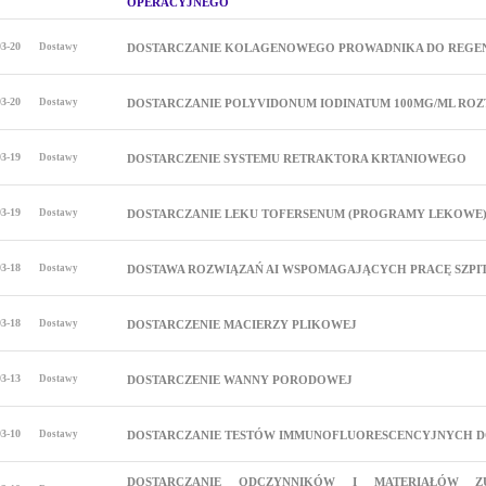
OPERACYJNEGO
03-20
Dostawy
DOSTARCZANIE KOLAGENOWEGO PROWADNIKA DO REG
03-20
Dostawy
DOSTARCZANIE POLYVIDONUM IODINATUM 100MG/ML ROZT
03-19
Dostawy
DOSTARCZENIE SYSTEMU RETRAKTORA KRTANIOWEGO
03-19
Dostawy
DOSTARCZANIE LEKU TOFERSENUM (PROGRAMY LEKOWE) 
03-18
Dostawy
DOSTAWA ROZWIĄZAŃ AI WSPOMAGAJĄCYCH PRACĘ SZPIT
03-18
Dostawy
DOSTARCZENIE MACIERZY PLIKOWEJ
03-13
Dostawy
DOSTARCZENIE WANNY PORODOWEJ
03-10
Dostawy
DOSTARCZANIE TESTÓW IMMUNOFLUORESCENCYJNYCH D
DOSTARCZANIE ODCZYNNIKÓW I MATERIAŁÓW 