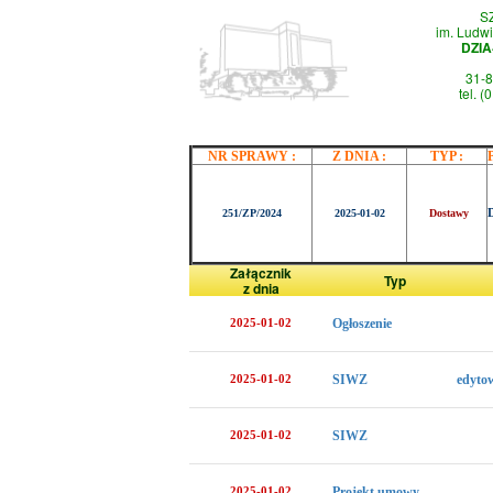
S
im. Ludwi
DZI
31-8
tel. 
NR SPRAWY :
Z DNIA :
TYP :
251/ZP/2024
2025-01-02
Dostawy
Załącznik
Typ
z dnia
2025-01-02
Ogłoszenie
2025-01-02
SIWZ
edytow
2025-01-02
SIWZ
2025-01-02
Projekt umowy