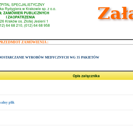
ZPITAL SPECJALISTYCZNY
ka Rydygiera w Krakowie sp. z o.o.
AŁ ZAMÓWIEŃ PUBLICZNYCH
I ZAOPATRZENIA
26 Kraków os. Złotej Jesieni 1
(012) 64 68 210, (012) 64 68 958
PRZEDMIOT ZAMÓWIENIA :
DOSTARCZANIE WYROBÓW MEDYCZNYCH WG 35 PAKIETÓW
Opis załącznika
alny plik