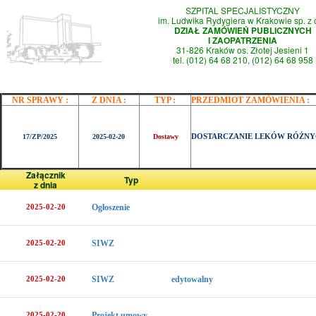
SZPITAL SPECJALISTYCZNY
im. Ludwika Rydygiera w Krakowie sp. z 
DZIAŁ ZAMÓWIEŃ PUBLICZNYCH
I ZAOPATRZENIA
31-826 Kraków os. Złotej Jesieni 1
tel. (012) 64 68 210, (012) 64 68 958
NR SPRAWY :
Z DNIA :
TYP :
PRZEDMIOT ZAMÓWIENIA :
DOSTARCZANIE LEKÓW RÓŻN
17/ZP/2025
2025-02-20
Dostawy
Załącznik
Typ
z dnia
2025-02-20
Ogłoszenie
2025-02-20
SIWZ
2025-02-20
SIWZ
edytowalny
2025-02-20
Projekt umowy