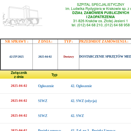
SZPITAL SPECJALISTYCZNY
im. Ludwika Rydygiera w Krakowie sp. z 
DZIAŁ ZAMÓWIEŃ PUBLICZNYCH
I ZAOPATRZENIA
31-826 Kraków os. Złotej Jesieni 1
tel. (012) 64 68 210, (012) 64 68 958
NR SPRAWY :
Z DNIA :
TYP :
PRZEDMIOT ZAMÓWIENIA :
DOSTARCZENIE SPRZĘTÓW ME
42/ZP/2025
2025-04-02
Dostawy
Załącznik
Typ
z dnia
2025-04-02
Ogłoszenie
42. Ogłoszenie
2025-04-02
SIWZ
42. SWZ (edycja)
2025-04-02
SIWZ
42. SWZ
2025-04-02
Projekt umowy
42. Zał. nr 3 - Projekt Umowy