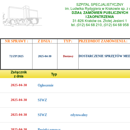
SZPITAL SPECJALISTYCZNY
im. Ludwika Rydygiera w Krakowie sp. z 
DZIAŁ ZAMÓWIEŃ PUBLICZNYCH
I ZAOPATRZENIA
31-826 Kraków os. Złotej Jesieni 1
tel. (012) 64 68 210, (012) 64 68 958
NR SPRAWY :
Z DNIA :
TYP :
PRZEDMIOT ZAMÓWIENIA :
DOSTARCZENIE SPRZĘTÓW ME
72/ZP/2025
2025-04-30
Dostawy
Załącznik
Typ
z dnia
2025-04-30
Ogłoszenie
2025-04-30
SIWZ
2025-04-30
SIWZ
edytowalny
2025-04-30
Projekt umowy