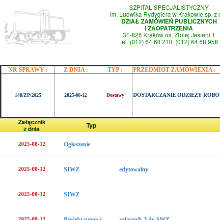
SZPITAL SPECJALISTYCZNY
im. Ludwika Rydygiera w Krakowie sp. z 
DZIAŁ ZAMÓWIEŃ PUBLICZNYCH
I ZAOPATRZENIA
31-826 Kraków os. Złotej Jesieni 1
tel. (012) 64 68 210, (012) 64 68 958
NR SPRAWY :
Z DNIA :
TYP :
PRZEDMIOT ZAMÓWIENIA :
DOSTARCZANIE ODZIEŻY ROBO
148/ZP/2025
2025-08-12
Dostawy
Załącznik
Typ
z dnia
2025-08-12
Ogłoszenie
2025-08-12
SIWZ
edytowalny
2025-08-12
SIWZ
2025-08-12
Projekt umowy
załącznik 3 do SWZ