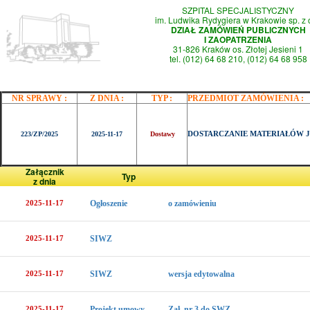
SZPITAL SPECJALISTYCZNY
im. Ludwika Rydygiera w Krakowie sp. z 
DZIAŁ ZAMÓWIEŃ PUBLICZNYCH
I ZAOPATRZENIA
31-826 Kraków os. Złotej Jesieni 1
tel. (012) 64 68 210, (012) 64 68 958
NR SPRAWY :
Z DNIA :
TYP :
PRZEDMIOT ZAMÓWIENIA :
DOSTARCZANIE MATERIAŁÓW 
223/ZP/2025
2025-11-17
Dostawy
Załącznik
Typ
z dnia
2025-11-17
Ogłoszenie
o zamówieniu
2025-11-17
SIWZ
2025-11-17
SIWZ
wersja edytowalna
2025-11-17
Projekt umowy
Zał. nr 3 do SWZ