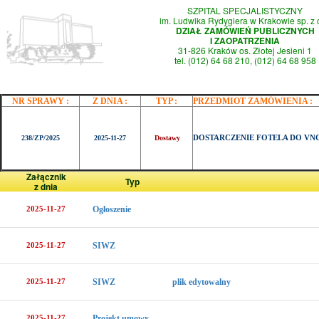
SZPITAL SPECJALISTYCZNY
im. Ludwika Rydygiera w Krakowie sp. z 
DZIAŁ ZAMÓWIEŃ PUBLICZNYCH
I ZAOPATRZENIA
31-826 Kraków os. Złotej Jesieni 1
tel. (012) 64 68 210, (012) 64 68 958
NR SPRAWY :
Z DNIA :
TYP :
PRZEDMIOT ZAMÓWIENIA :
DOSTARCZENIE FOTELA DO VN
238/ZP/2025
2025-11-27
Dostawy
Załącznik
Typ
z dnia
2025-11-27
Ogłoszenie
2025-11-27
SIWZ
2025-11-27
SIWZ
plik edytowalny
2025-11-27
Projekt umowy