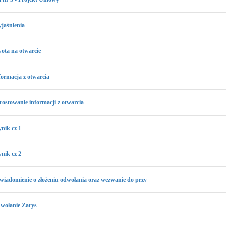
jaśnienia
ota na otwarcie
formacja z otwarcia
rostowanie informacji z otwarcia
nik cz 1
nik cz 2
wiadomienie o złożeniu odwołania oraz wezwanie do przy
dwołanie Zarys