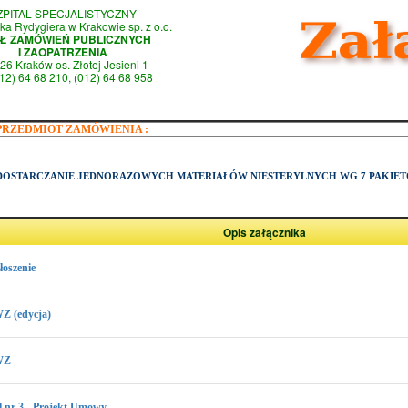
ZPITAL SPECJALISTYCZNY
ka Rydygiera w Krakowie sp. z o.o.
AŁ ZAMÓWIEŃ PUBLICZNYCH
I ZAOPATRZENIA
26 Kraków os. Złotej Jesieni 1
(012) 64 68 210, (012) 64 68 958
PRZEDMIOT ZAMÓWIENIA :
DOSTARCZANIE JEDNORAZOWYCH MATERIAŁÓW NIESTERYLNYCH WG 7 PAKIE
Opis załącznika
łoszenie
WZ (edycja)
WZ
l nr 3 - Projekt Umowy