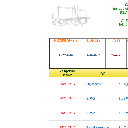
S
im. Ludwi
DZI
31-8
tel. 
NR SPRAWY :
Z DNIA :
TYP :
31/ZP/2026
2026-02-12
Dostawy
Załącznik
Typ
z dnia
2026-02-12
Ogłoszenie
31. Og
2026-02-12
SIWZ
31. S
2026-02-12
SIWZ
31. S
2026-02-12
Projekt umowy
31. Za