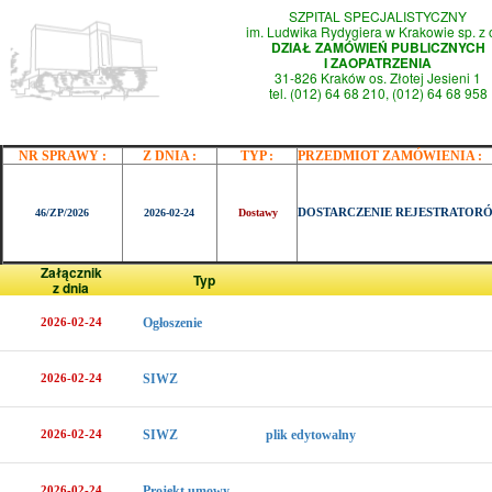
SZPITAL SPECJALISTYCZNY
im. Ludwika Rydygiera w Krakowie sp. z 
DZIAŁ ZAMÓWIEŃ PUBLICZNYCH
I ZAOPATRZENIA
31-826 Kraków os. Złotej Jesieni 1
tel. (012) 64 68 210, (012) 64 68 958
NR SPRAWY :
Z DNIA :
TYP :
PRZEDMIOT ZAMÓWIENIA :
DOSTARCZENIE REJESTRATORÓ
46/ZP/2026
2026-02-24
Dostawy
Załącznik
Typ
z dnia
2026-02-24
Ogłoszenie
2026-02-24
SIWZ
2026-02-24
SIWZ
plik edytowalny
2026-02-24
Projekt umowy