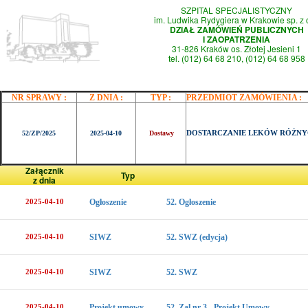
SZPITAL SPECJALISTYCZNY
im. Ludwika Rydygiera w Krakowie sp. z 
DZIAŁ ZAMÓWIEŃ PUBLICZNYCH
I ZAOPATRZENIA
31-826 Kraków os. Złotej Jesieni 1
tel. (012) 64 68 210, (012) 64 68 958
NR SPRAWY :
Z DNIA :
TYP :
PRZEDMIOT ZAMÓWIENIA :
DOSTARCZANIE LEKÓW RÓŻNY
52/ZP/2025
2025-04-10
Dostawy
Załącznik
Typ
z dnia
2025-04-10
Ogłoszenie
52. Ogłoszenie
2025-04-10
SIWZ
52. SWZ (edycja)
2025-04-10
SIWZ
52. SWZ
2025-04-10
Projekt umowy
52. Zal nr 3 - Projekt Umowy